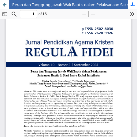
Peran dan Tanggung Jawab Wali Baptis dalam Pelaksanaan Sakramen Baptis di Stasi Santo Rafael Saitnihuta