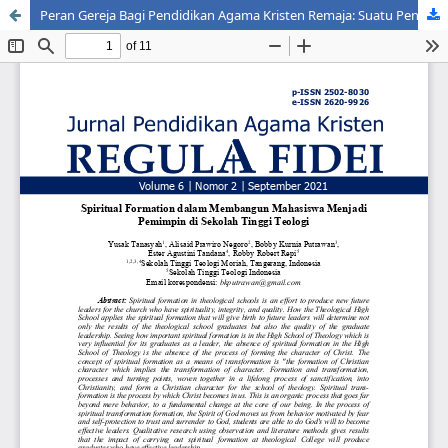
Peran Gereja Bagi Pendidikan Agama Kristen Remaja: Suatu Pendidikan Transformasi Sosial