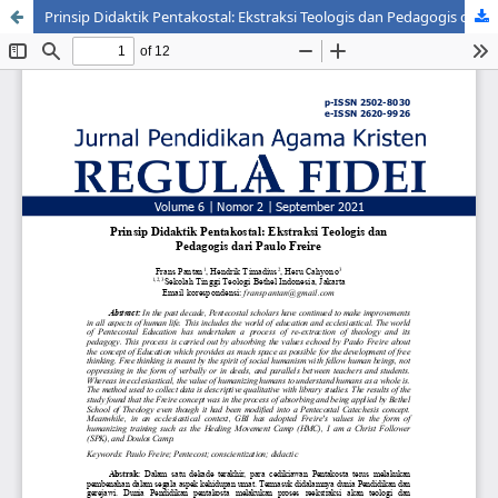
Prinsip Didaktik Pentakostal: Ekstraksi Teologis dan Pedagogis dari Paulo Freire