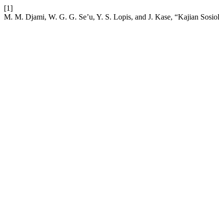
[1]
M. M. Djami, W. G. G. Se’u, Y. S. Lopis, and J. Kase, “Kajian So