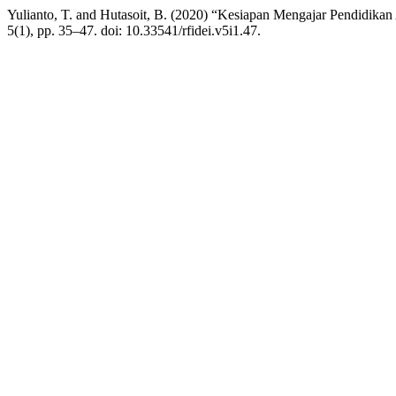
Yulianto, T. and Hutasoit, B. (2020) “Kesiapan Mengajar Pendidik
5(1), pp. 35–47. doi: 10.33541/rfidei.v5i1.47.