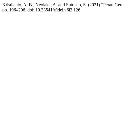
Krisdianto, A. B., Neolaka, A. and Sutrisno, S. (2021) “Peran Gere
pp. 196–206. doi: 10.33541/rfidei.v6i2.126.