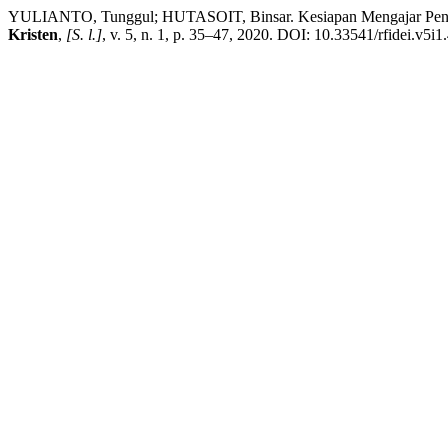
YULIANTO, Tunggul; HUTASOIT, Binsar. Kesiapan Mengajar Pendi
Kristen
,
[S. l.]
, v. 5, n. 1, p. 35–47, 2020. DOI: 10.33541/rfidei.v5i1